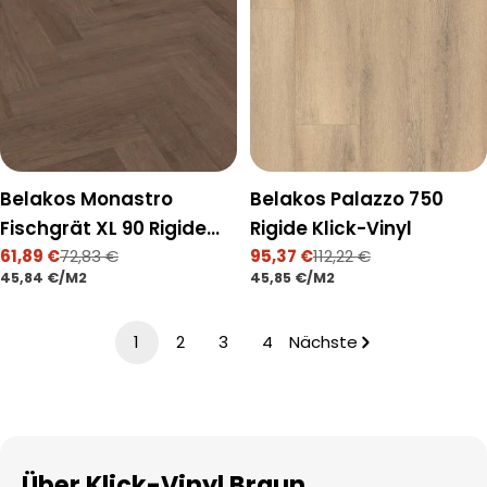
Belakos Monastro
Belakos Palazzo 750
Fischgrät XL 90 Rigide
Rigide Klick-Vinyl
Klick-Vinyl
61,89 €
72,83 €
95,37 €
112,22 €
Verkaufspreis
Regulärer
Verkaufspreis
Regulärer
STÜCKPREIS
PRO
STÜCKPREIS
PRO
45,84 €
/
M2
45,85 €
/
M2
Preis
Preis
1
2
3
4
Nächste
Über Klick-Vinyl Braun