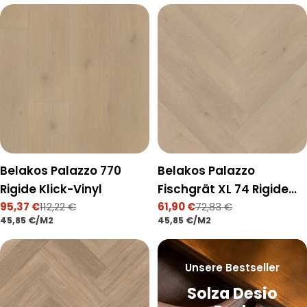
n
g
:
Belakos Palazzo 770
Belakos Palazzo
Rigide Klick-Vinyl
Fischgrät XL 74 Rigide
95,37 €
112,22 €
Klick-Vinyl
61,90 €
72,83 €
Verkaufspreis
Regulärer
Verkaufspreis
Regulärer
STÜCKPREIS
PRO
STÜCKPREIS
PRO
45,85 €
/
M2
45,85 €
/
M2
Preis
Preis
Unsere Bestseller
Solza Desio