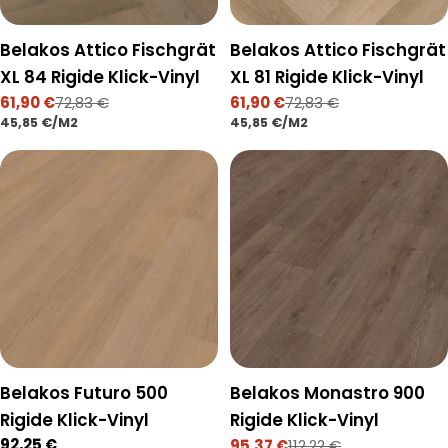
Belakos Attico Fischgrät
Belakos Attico Fischgrät
XL 84 Rigide Klick-Vinyl
XL 81 Rigide Klick-Vinyl
61,90 €
72,83 €
61,90 €
72,83 €
Verkaufspreis
Regulärer
Verkaufspreis
Regulärer
STÜCKPREIS
PRO
STÜCKPREIS
PRO
45,85 €
/
M2
45,85 €
/
M2
Preis
Preis
Belakos Futuro 500
Belakos Monastro 900
Rigide Klick-Vinyl
Rigide Klick-Vinyl
Regulärer
92,25 €
95,37 €
112,22 €