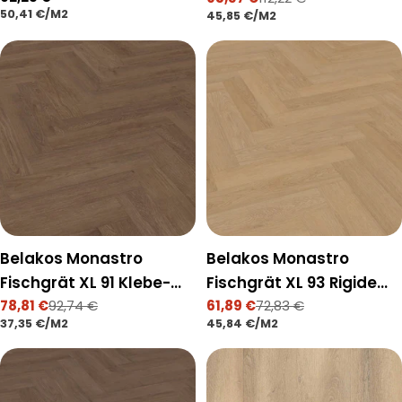
Verkaufspreis
Regulärer
STÜCKPREIS
PRO
50,41 €
/
M2
Preis
STÜCKPREIS
PRO
45,85 €
/
M2
Preis
Belakos Monastro
Belakos Monastro
Fischgrät XL 91 Klebe-
Fischgrät XL 93 Rigide
Vinyl
78,81 €
92,74 €
Klick-Vinyl
61,89 €
72,83 €
Verkaufspreis
Regulärer
Verkaufspreis
Regulärer
STÜCKPREIS
PRO
STÜCKPREIS
PRO
37,35 €
/
M2
45,84 €
/
M2
Preis
Preis