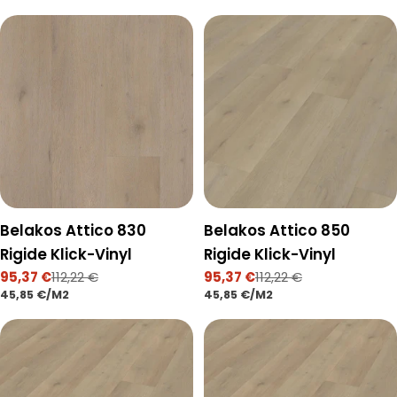
Belakos Attico 830
Belakos Attico 850
Rigide Klick-Vinyl
Rigide Klick-Vinyl
95,37 €
112,22 €
95,37 €
112,22 €
Verkaufspreis
Regulärer
Verkaufspreis
Regulärer
STÜCKPREIS
PRO
STÜCKPREIS
PRO
45,85 €
/
M2
45,85 €
/
M2
Preis
Preis