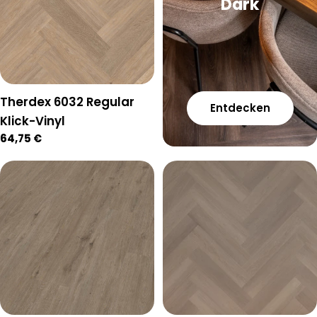
Dark
Therdex 6032 Regular
Entdecken
Klick-Vinyl
Regulärer
64,75 €
Preis