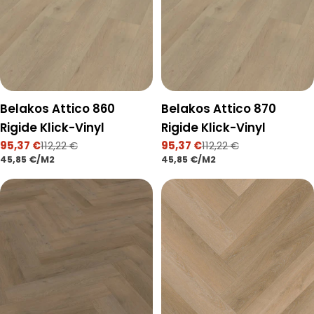
Belakos Attico 860
Belakos Attico 870
Rigide Klick-Vinyl
Rigide Klick-Vinyl
95,37 €
112,22 €
95,37 €
112,22 €
Verkaufspreis
Regulärer
Verkaufspreis
Regulärer
STÜCKPREIS
PRO
STÜCKPREIS
PRO
45,85 €
/
M2
45,85 €
/
M2
Preis
Preis