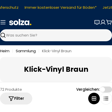
Zum
erschutz
Immer kostenloser Versand für Böden*
Jetzt 
Inhalt
springen
W
Suchen
Heim
Sammlung
Klick-Vinyl Braun
S
Klick-Vinyl Braun
a
m
72 Produkte
Vergleichen:
m
Filter
l
u