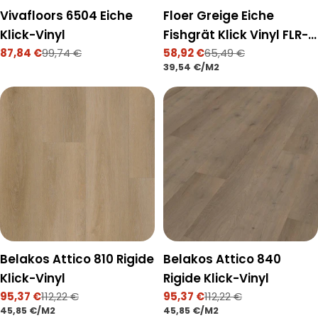
Vivafloors 6504 Eiche
Floer Greige Eiche
Klick-Vinyl
Fishgrät Klick Vinyl FLR-
87,84 €
99,74 €
3930
58,92 €
65,49 €
Verkaufspreis
Regulärer
Verkaufspreis
Regulärer
STÜCKPREIS
PRO
39,54 €
/
M2
Preis
Preis
Belakos Attico 810 Rigide
Belakos Attico 840
Klick-Vinyl
Rigide Klick-Vinyl
95,37 €
112,22 €
95,37 €
112,22 €
Verkaufspreis
Regulärer
Verkaufspreis
Regulärer
STÜCKPREIS
PRO
STÜCKPREIS
PRO
45,85 €
/
M2
45,85 €
/
M2
Preis
Preis