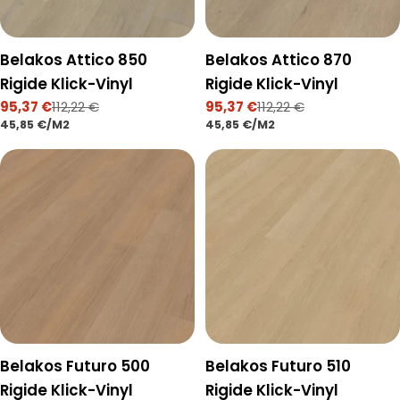
Belakos Attico 850
Belakos Attico 870
Rigide Klick-Vinyl
Rigide Klick-Vinyl
95,37 €
112,22 €
95,37 €
112,22 €
Verkaufspreis
Regulärer
Verkaufspreis
Regulärer
STÜCKPREIS
PRO
STÜCKPREIS
PRO
45,85 €
/
M2
45,85 €
/
M2
Preis
Preis
Belakos Futuro 500
Belakos Futuro 510
Rigide Klick-Vinyl
Rigide Klick-Vinyl