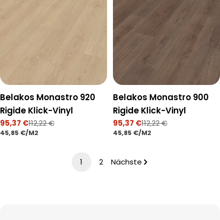
Belakos Monastro 920
Belakos Monastro 900
Rigide Klick-Vinyl
Rigide Klick-Vinyl
95,37 €
112,22 €
95,37 €
112,22 €
Verkaufspreis
Regulärer
Verkaufspreis
Regulärer
STÜCKPREIS
PRO
STÜCKPREIS
PRO
45,85 €
/
M2
45,85 €
/
M2
Preis
Preis
1
2
Nächste