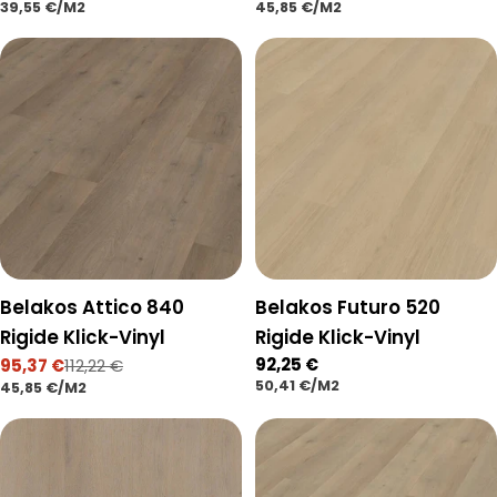
STÜCKPREIS
PRO
STÜCKPREIS
PRO
39,55 €
/
M2
45,85 €
/
M2
Preis
Preis
Belakos Attico 840
Belakos Futuro 520
Rigide Klick-Vinyl
Rigide Klick-Vinyl
Regulärer
92,25 €
95,37 €
112,22 €
Verkaufspreis
Regulärer
STÜCKPREIS
PRO
50,41 €
/
M2
STÜCKPREIS
PRO
Preis
45,85 €
/
M2
Preis