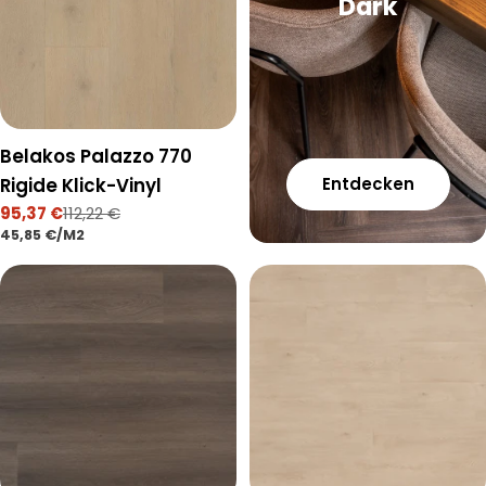
Dark
Belakos Palazzo 770
Rigide Klick-Vinyl
Entdecken
95,37 €
112,22 €
Verkaufspreis
Regulärer
STÜCKPREIS
PRO
45,85 €
/
M2
Preis