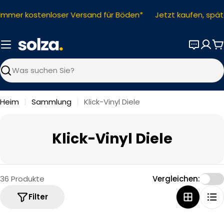
Zum
mer kostenloser Versand für Böden*
Jetzt kaufen, später
Inhalt
springen
W
Suchen
Heim
Sammlung
Klick-Vinyl Diele
S
Klick-Vinyl Diele
a
m
36 Produkte
Vergleichen:
m
Filter
l
u