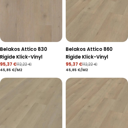
Belakos Attico 830
Belakos Attico 860
Rigide Klick-Vinyl
Rigide Klick-Vinyl
95,37 €
112,22 €
95,37 €
112,22 €
Verkaufspreis
Regulärer
Verkaufspreis
Regulärer
STÜCKPREIS
PRO
STÜCKPREIS
PRO
45,85 €
/
M2
45,85 €
/
M2
Preis
Preis