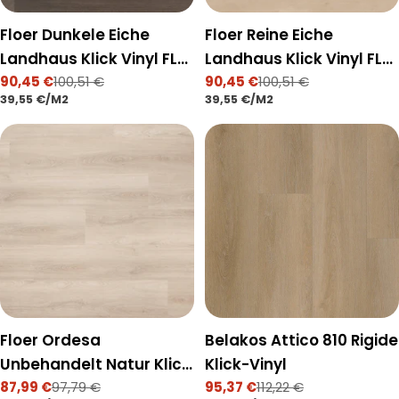
Floer Dunkele Eiche
Floer Reine Eiche
Landhaus Klick Vinyl FLR-
Landhaus Klick Vinyl FLR-
3757
90,45 €
100,51 €
3751
90,45 €
100,51 €
Verkaufspreis
Regulärer
Verkaufspreis
Regulärer
STÜCKPREIS
PRO
STÜCKPREIS
PRO
39,55 €
/
M2
39,55 €
/
M2
Preis
Preis
Floer Ordesa
Belakos Attico 810 Rigide
Unbehandelt Natur Klick
Klick-Vinyl
87,99 €
Vinyl FLR-3727
97,79 €
95,37 €
112,22 €
Verkaufspreis
Regulärer
Verkaufspreis
Regulärer