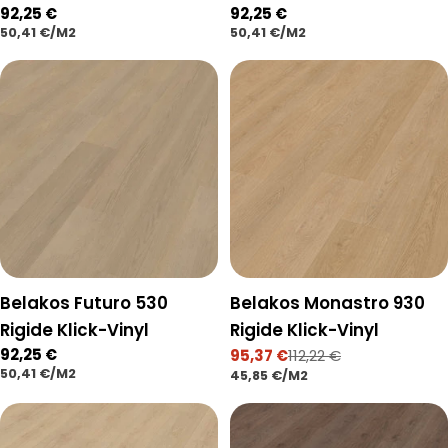
Regulärer
92,25 €
Regulärer
92,25 €
STÜCKPREIS
PRO
STÜCKPREIS
PRO
50,41 €
/
M2
50,41 €
/
M2
Preis
Preis
Belakos Futuro 530
Belakos Monastro 930
Rigide Klick-Vinyl
Rigide Klick-Vinyl
Regulärer
92,25 €
95,37 €
112,22 €
Verkaufspreis
Regulärer
STÜCKPREIS
PRO
50,41 €
/
M2
Preis
STÜCKPREIS
PRO
45,85 €
/
M2
Preis