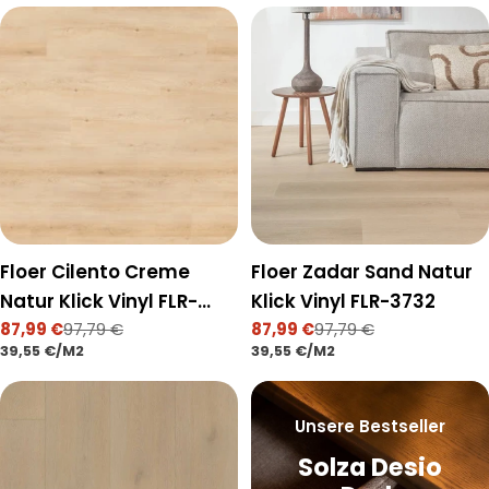
n
g
:
Floer Cilento Creme
Floer Zadar Sand Natur
Natur Klick Vinyl FLR-
Klick Vinyl FLR-3732
3731
87,99 €
97,79 €
87,99 €
97,79 €
Verkaufspreis
Regulärer
Verkaufspreis
Regulärer
STÜCKPREIS
PRO
STÜCKPREIS
PRO
39,55 €
/
M2
39,55 €
/
M2
Preis
Preis
Unsere Bestseller
Solza Desio