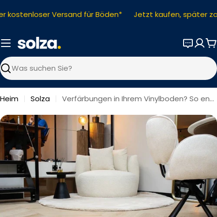
Zum
 kostenloser Versand für Böden*
Jetzt kaufen, später za
Inhalt
springen
W
Suchen
Heim
Solza
Verfärbungen in Ihrem Vinylboden? So entfernen Sie es!