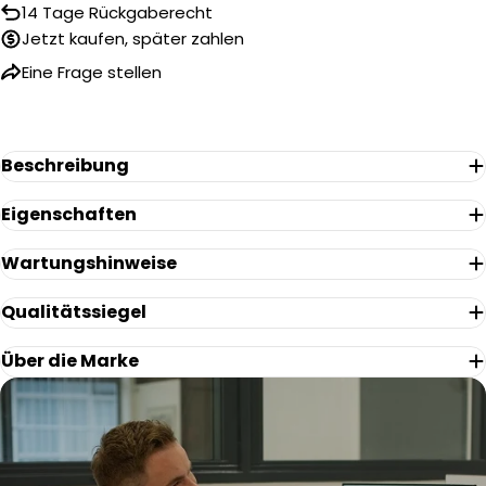
14 Tage Rückgaberecht
Ihr
Name
Jetzt kaufen, später zahlen
Eine Frage stellen
Ihre
E-
Mail
Ihr
Telefon
Beschreibung
Ihre
Nachricht
Eigenschaften
Wartungshinweise
Die mit * gekennzeichneten Felder sind Pflichtfelder.
Qualitätssiegel
Frage Senden
Über die Marke