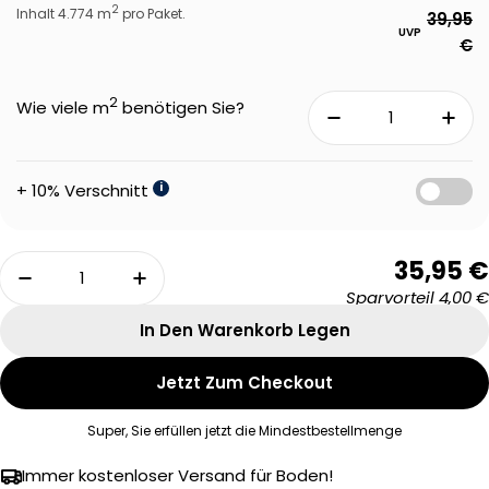
2
Inhalt 4.774 m
pro Paket.
39,95
UVP
€
2
Wie viele m
benötigen Sie?
+ 10% Verschnitt
i
Menge
35,95 €
Menge Für Floer Dunkele Eiche Landhaus Klebe
Menge Für Floer Dunkele Eiche Lan
Sparvorteil
4,00 €
In Den Warenkorb Legen
Jetzt Zum Checkout
Super, Sie erfüllen jetzt die Mindestbestellmenge
Eine Frage stellen
Immer kostenloser Versand für Boden!