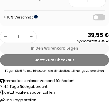
+ 10% Verschnitt
i
Menge
39,55 €
Menge Für Floer Hellbraune Eiche Landhaus Kli
Menge Für Floer Hellbraune Eiche 
Sparvorteil
4,40 €
In Den Warenkorb Legen
Jetzt Zum Checkout
Fügen Sie
5
Pakete hinzu, um die Mindestbestellmenge zu erreichen
Immer kostenloser Versand für Boden!
14 Tage Rückgaberecht
Eine Frage stellen
Jetzt kaufen, später zahlen
Ihr
Eine Frage stellen
Name