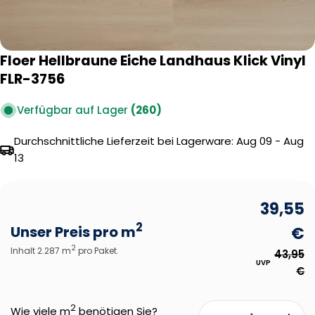
Floer Hellbraune Eiche Landhaus Klick Vinyl
FLR-3756
Verfügbar auf Lager
(260)
Durchschnittliche Lieferzeit bei Lagerware:
Aug 09 - Aug
13
39,55
2
Unser Preis pro m
€
2
Inhalt 2.287 m
pro Paket.
43,95
UVP
€
2
Wie viele m
benötigen Sie?