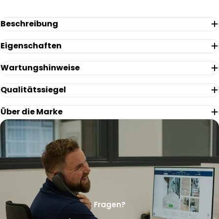
Ihre
E-
Beschreibung
Mail
Ihr
Telefon
Eigenschaften
Ihre
Wartungshinweise
Nachricht
Qualitätssiegel
Die mit * gekennzeichneten Felder sind Pflichtfelder.
Über die Marke
Frage Senden
Fragen?