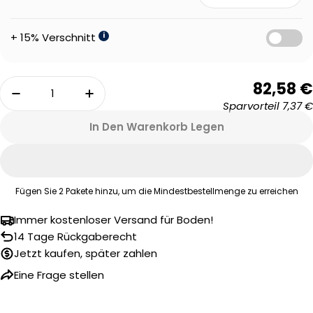
+ 15% Verschnitt
i
Menge
82,58 €
Eine Frage stellen
Menge Für Floer Reine Eiche Hybrid Holz Fishgr
Menge Für Floer Reine Eiche Hybrid
Sparvorteil
7,37 €
Ihr
In Den Warenkorb Legen
Name
Ihre
E-
Mail
Fügen Sie
2
Pakete hinzu, um die Mindestbestellmenge zu erreichen
Ihr
Telefon
Immer kostenloser Versand für Boden!
14 Tage Rückgaberecht
Ihre
Nachricht
Jetzt kaufen, später zahlen
Eine Frage stellen
Die mit * gekennzeichneten Felder sind Pflichtfelder.