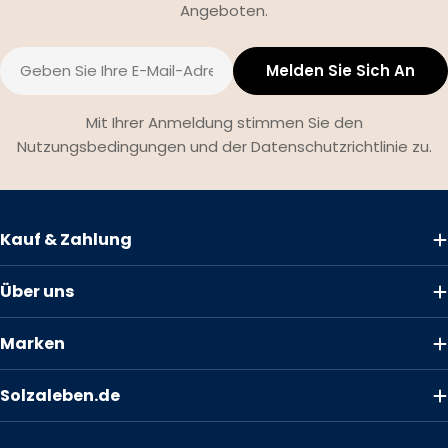
Angeboten.
E-
Melden Sie Sich An
Mail
Mit Ihrer Anmeldung stimmen Sie den
Nutzungsbedingungen und der Datenschutzrichtlinie zu.
Kauf & Zahlung
Über uns
Marken
Solzaleben.de