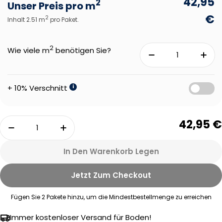
42,95
2
Unser Preis pro m
€
2
Inhalt 2.51 m
pro Paket.
2
Wie viele m
benötigen Sie?
+ 10% Verschnitt
i
Menge
42,95 €
Menge Für ROOM5 Ambassador Oak Walfischgr
Menge Für ROOM5 Ambassador Oak
In Den Warenkorb Legen
Jetzt Zum Checkout
Fügen Sie
2
Pakete hinzu, um die Mindestbestellmenge zu erreichen
Eine Frage stellen
Immer kostenloser Versand für Boden!