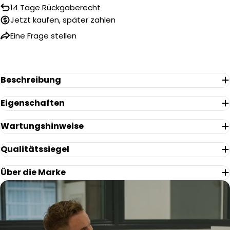
14 Tage Rückgaberecht
Ihr
Name
Jetzt kaufen, später zahlen
Ihre
Eine Frage stellen
E-
Mail
Ihr
Telefon
Beschreibung
Ihre
Nachricht
Eigenschaften
Wartungshinweise
Die mit * gekennzeichneten Felder sind Pflichtfelder.
Qualitätssiegel
Frage Senden
Über die Marke