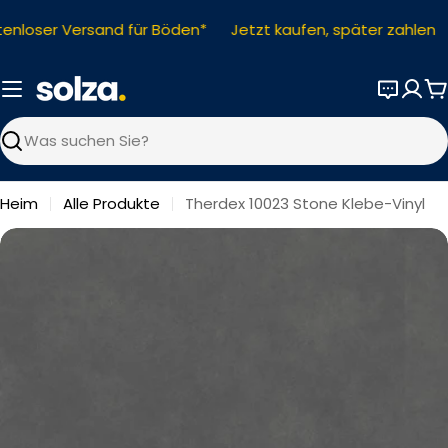
Zum
enloser Versand für Böden*
Jetzt kaufen, später zahlen
Inhalt
springen
W
Suchen
Heim
Alle Produkte
Therdex 10023 Stone Klebe-Vinyl