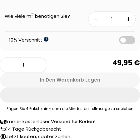
2
Wie viele m
benötigen Sie?
+ 10% Verschnitt
i
Menge
49,95 €
Menge Für Therdex 10023 Stone Klebe-Vinyl Ve
Menge Für Therdex 10023 Stone Kl
In Den Warenkorb Legen
Fügen Sie
4
Pakete hinzu, um die Mindestbestellmenge zu erreichen
Immer kostenloser Versand für Boden!
Eine Frage stellen
14 Tage Rückgaberecht
Jetzt kaufen, später zahlen
Ihr