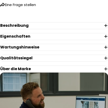
Name
Eine Frage stellen
Ihre
E-
Mail
Ihr
Beschreibung
Telefon
Eigenschaften
Ihre
Nachricht
Wartungshinweise
Qualitätssiegel
Die mit * gekennzeichneten Felder sind Pflichtfelder.
Über die Marke
Frage Senden