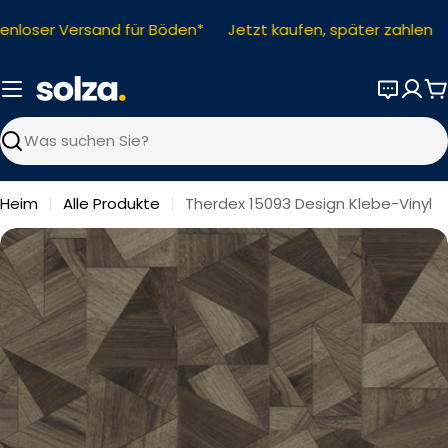
Zum
nloser Versand für Böden*
Jetzt kaufen, später zahlen
Inhalt
springen
W
Suchen
Heim
Alle Produkte
Therdex 15093 Design Klebe-Vinyl