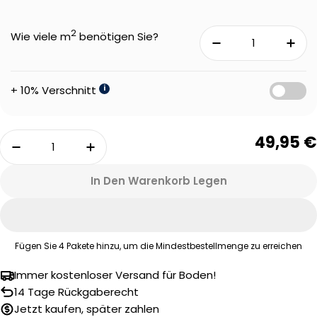
2
Wie viele m
benötigen Sie?
+ 10% Verschnitt
i
Menge
49,95 €
Menge Für Therdex 15093 Design Klebe-Vinyl V
Menge Für Therdex 15093 Design K
In Den Warenkorb Legen
Fügen Sie
4
Pakete hinzu, um die Mindestbestellmenge zu erreichen
Immer kostenloser Versand für Boden!
Eine Frage stellen
14 Tage Rückgaberecht
Jetzt kaufen, später zahlen
Ihr