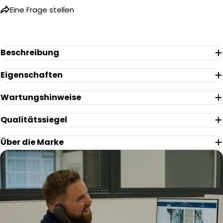
Name
Eine Frage stellen
Ihre
E-
Mail
Ihr
Beschreibung
Telefon
Eigenschaften
Ihre
Nachricht
Wartungshinweise
Qualitätssiegel
Die mit * gekennzeichneten Felder sind Pflichtfelder.
Über die Marke
Frage Senden