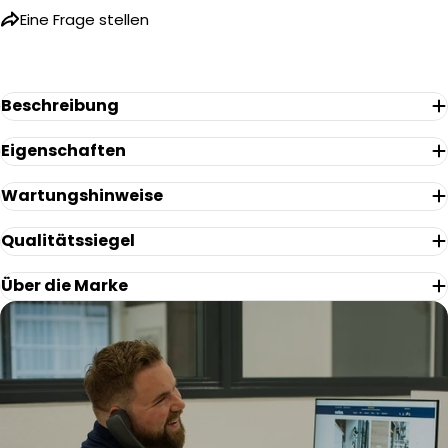
Name
Eine Frage stellen
Ihre
E-
Mail
Ihr
Beschreibung
Telefon
Eigenschaften
Ihre
Nachricht
Wartungshinweise
Qualitätssiegel
Die mit * gekennzeichneten Felder sind Pflichtfelder.
Über die Marke
Frage Senden