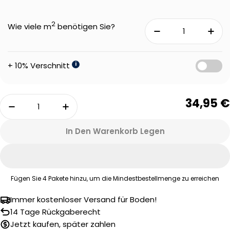
2
Wie viele m
benötigen Sie?
+ 10% Verschnitt
i
Menge
34,95 €
Menge Für Therdex 2010-2 Basic Klebe-Vinyl V
Menge Für Therdex 2010-2 Basic K
In Den Warenkorb Legen
Fügen Sie
4
Pakete hinzu, um die Mindestbestellmenge zu erreichen
Immer kostenloser Versand für Boden!
Eine Frage stellen
14 Tage Rückgaberecht
Jetzt kaufen, später zahlen
Ihr