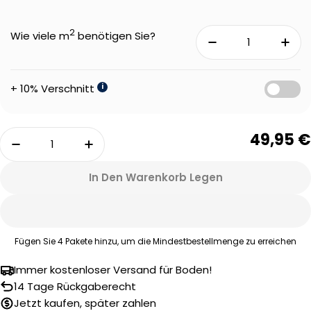
2
Wie viele m
benötigen Sie?
+ 10% Verschnitt
i
Menge
49,95 €
Menge Für Therdex 4030 Tapis Klebe-Vinyl Ve
Menge Für Therdex 4030 Tapis Kle
In Den Warenkorb Legen
Fügen Sie
4
Pakete hinzu, um die Mindestbestellmenge zu erreichen
Immer kostenloser Versand für Boden!
Eine Frage stellen
14 Tage Rückgaberecht
Jetzt kaufen, später zahlen
Ihr