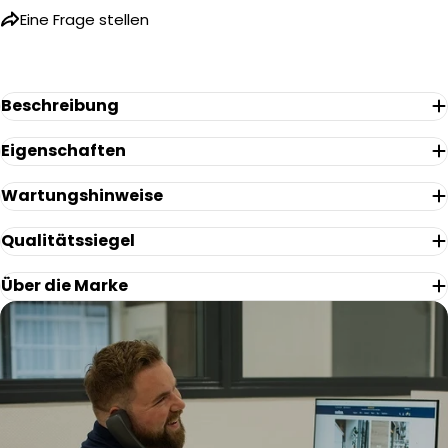
Name
Eine Frage stellen
Ihre
E-
Mail
Ihr
Beschreibung
Telefon
Eigenschaften
Ihre
Nachricht
Wartungshinweise
Qualitätssiegel
Die mit * gekennzeichneten Felder sind Pflichtfelder.
Über die Marke
Frage Senden