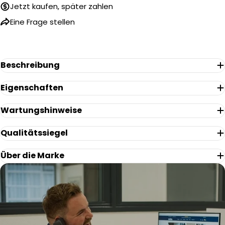
Jetzt kaufen, später zahlen
Name
Eine Frage stellen
Ihre
E-
Mail
Ihr
Beschreibung
Telefon
Ihre
Eigenschaften
Nachricht
Wartungshinweise
Qualitätssiegel
Die mit * gekennzeichneten Felder sind Pflichtfelder.
Frage Senden
Über die Marke