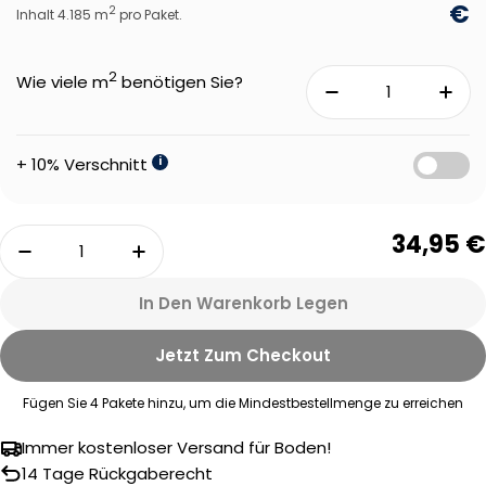
€
2
Inhalt 4.185 m
pro Paket.
2
Wie viele m
benötigen Sie?
+ 10% Verschnitt
i
Menge
34,95 €
Menge Für Therdex 4270-2 Basic Klebe-Vinyl 
Menge Für Therdex 4270-2 Basic K
In Den Warenkorb Legen
Jetzt Zum Checkout
Fügen Sie
4
Pakete hinzu, um die Mindestbestellmenge zu erreichen
Eine Frage stellen
Immer kostenloser Versand für Boden!
14 Tage Rückgaberecht
Ihr