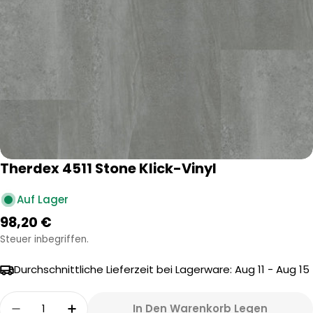
Öffnen Sie das Medium 0 im Modalformat
Therdex 4511 Stone Klick-Vinyl
Auf Lager
Regulärer
98,20 €
Preis
Steuer inbegriffen.
Durchschnittliche Lieferzeit bei Lagerware:
Aug 11 - Aug 15
Menge
In Den Warenkorb Legen