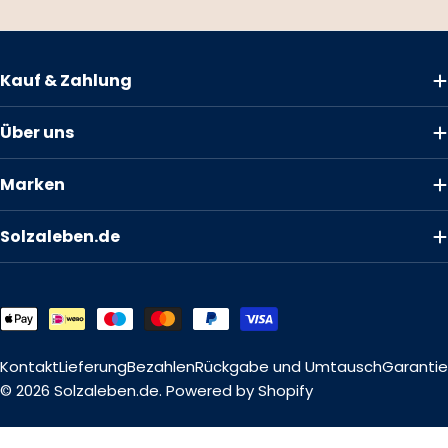
Kauf & Zahlung
Über uns
Marken
Solzaleben.de
Zahlungsmethoden
Kontakt
Lieferung
Bezahlen
Rückgabe und Umtausch
Garantie
© 2026
Solzaleben.de
. Powered by Shopify