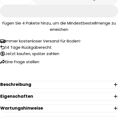
Menge Für Therdex 4511 Stone Klick-Vinyl Verr
Menge Für Therdex 4511 Stone Klick-V
Fügen Sie
4
Pakete hinzu, um die Mindestbestellmenge zu
erreichen
Immer kostenloser Versand für Boden!
14 Tage Rückgaberecht
Jetzt kaufen, später zahlen
Eine Frage stellen
Eine Frage stellen
Ihr
Beschreibung
Name
Eigenschaften
Ihre
E-
Wartungshinweise
Mail
Ihr
Telefon