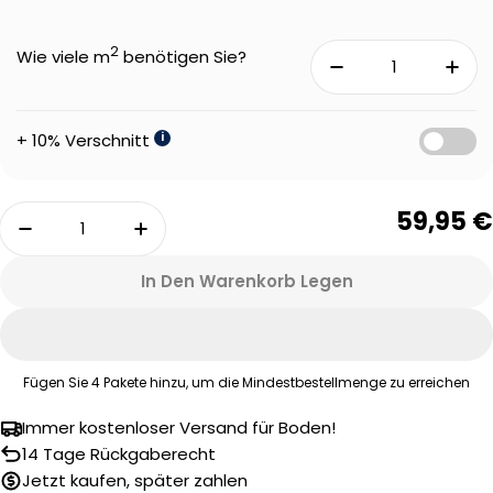
2
Wie viele m
benötigen Sie?
+ 10% Verschnitt
i
Menge
59,95 €
Menge Für Therdex 5023 Loose Lay Vinyl Verri
Menge Für Therdex 5023 Loose Lay 
In Den Warenkorb Legen
Fügen Sie
4
Pakete hinzu, um die Mindestbestellmenge zu erreichen
Immer kostenloser Versand für Boden!
Eine Frage stellen
14 Tage Rückgaberecht
Jetzt kaufen, später zahlen
Ihr