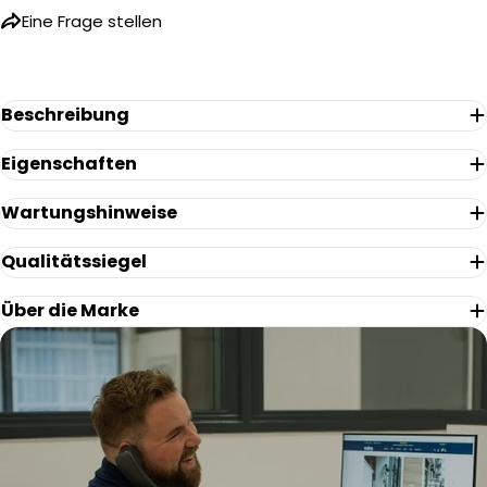
Name
Eine Frage stellen
Ihre
E-
Mail
Ihr
Beschreibung
Telefon
Eigenschaften
Ihre
Nachricht
Wartungshinweise
Qualitätssiegel
Die mit * gekennzeichneten Felder sind Pflichtfelder.
Über die Marke
Frage Senden