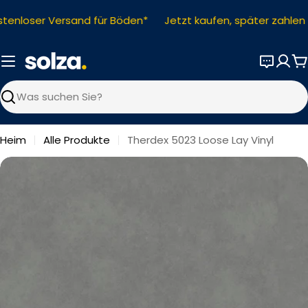
Zum
tenloser Versand für Böden*
Jetzt kaufen, später zahlen
Inhalt
springen
W
Suchen
Heim
Alle Produkte
Therdex 5023 Loose Lay Vinyl