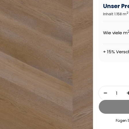
Unser Pr
2
Inhalt 1.158 m
Wie viele m
+ 15% Versc
Menge
Menge Fü
Fügen 