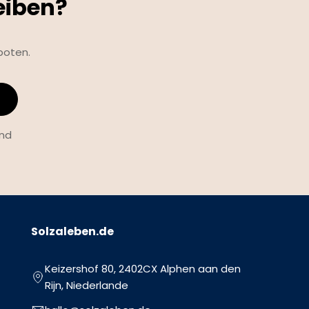
eiben?
boten.
und
Solzaleben.de
Keizershof 80, 2402CX Alphen aan den
Rijn, Niederlande