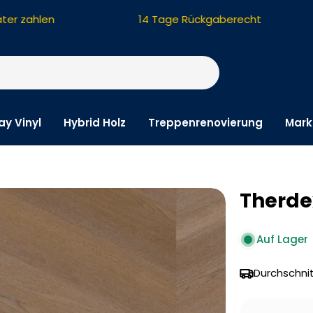
r zahlen
14 Tage Rückgaberecht
ay Vinyl
Hybrid Holz
Treppenrenovierung
Mark
Therde
Auf Lager
Durchschnit