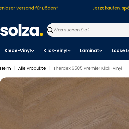
Zum
oser Versand für Böden*
Jetzt kaufen, späte
Inhalt
springen
Suchen
Klebe-Vinyl
Klick-Vinyl
Laminat
Loose L
Heim
Alle Produkte
Therdex 6585 Premier Klick-Vinyl