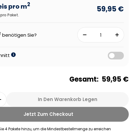
2
eis pro m
59,95 €
pro Paket.
2
benötigen Sie?
hnitt
i
Gesamt:
59,95 €
In Den Warenkorb Legen
r Therdex 6585 Premier Klick-Vinyl Verringern
Menge Für Therdex 6585 Premier Klick-Vinyl Erh
Jetzt Zum Checkout
Sie
4
Pakete hinzu, um die Mindestbestellmenge zu erreichen