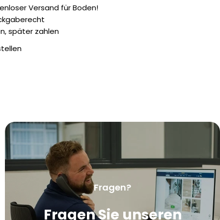
enloser Versand für Boden!
ckgaberecht
n, später zahlen
stellen
Ihr
Name
Ihre
E-
Mail
Ihr
Telefon
Fragen?
Ihre
Fragen Sie unseren
Nachrich