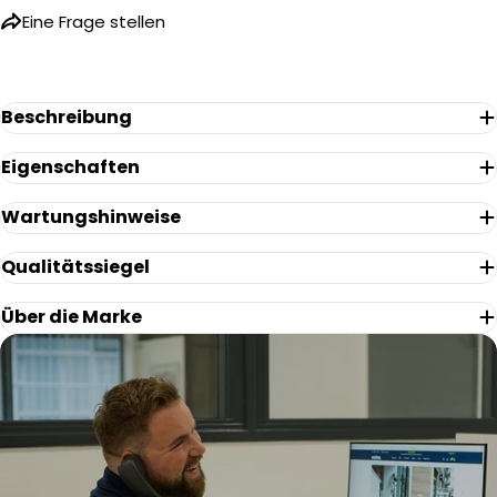
Name
Eine Frage stellen
Ihre
E-
Mail
Ihr
Beschreibung
Telefon
Eigenschaften
Ihre
Nachricht
Wartungshinweise
Qualitätssiegel
Die mit * gekennzeichneten Felder sind Pflichtfelder.
Über die Marke
Frage Senden