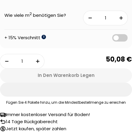
2
Wie viele m
benötigen Sie?
+ 15% Verschnitt
i
Menge
50,08 €
Menge Für Therdex 7552 Rustique Klick-Vinyl 
Menge Für Therdex 7552 Rustique K
In Den Warenkorb Legen
Fügen Sie
4
Pakete hinzu, um die Mindestbestellmenge zu erreichen
Immer kostenloser Versand für Boden!
Eine Frage stellen
14 Tage Rückgaberecht
Jetzt kaufen, später zahlen
Ihr