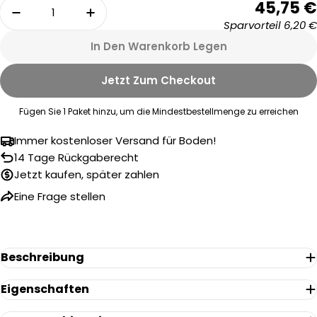
Menge
45,75 €
Menge Für Vivafloors 8140 Eiche Klick-Vinyl Ve
Menge Für Vivafloors 8140 Eiche Kl
Sparvorteil
6,20 €
In Den Warenkorb Legen
Eine Frage stellen
Jetzt Zum Checkout
Ihr
Name
Fügen Sie
1
Paket hinzu, um die Mindestbestellmenge zu erreichen
Ihre
E-
Immer kostenloser Versand für Boden!
Mail
14 Tage Rückgaberecht
Ihr
Jetzt kaufen, später zahlen
Telefon
Eine Frage stellen
Ihre
Nachricht
Beschreibung
Die mit * gekennzeichneten Felder sind Pflichtfelder.
Eigenschaften
Frage Senden