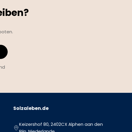
eiben?
boten.
und
Solzaleben.de
Keizershof 80, 2402CX Alphen aan den
Rijn, Niederlande