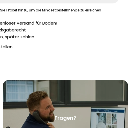
 Sie
1
Paket hinzu, um die Mindestbestellmenge zu erreichen
enloser Versand für Boden!
ckgaberecht
n, später zahlen
stellen
Ihr
Name
Ihre
E-
Mail
Ihr
Telefon
Fragen?
Ihre
Nachrich