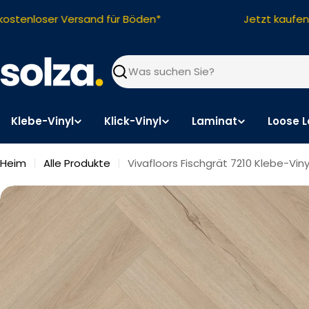
Zum
tenloser Versand für Böden*
Jetzt kaufen, s
Inhalt
springen
Suchen
Klebe-Vinyl
Klick-Vinyl
Laminat
Loose L
Heim
Alle Produkte
Vivafloors Fischgrät 7210 Klebe-Viny