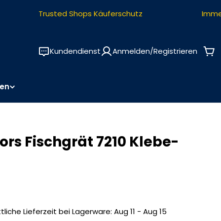
Trusted Shops Käuferschutz
Immer k
Kundendienst
Anmelden/Registrieren
Wa
en
ors Fischgrät 7210 Klebe-
tliche Lieferzeit bei Lagerware:
Aug 11 - Aug 15