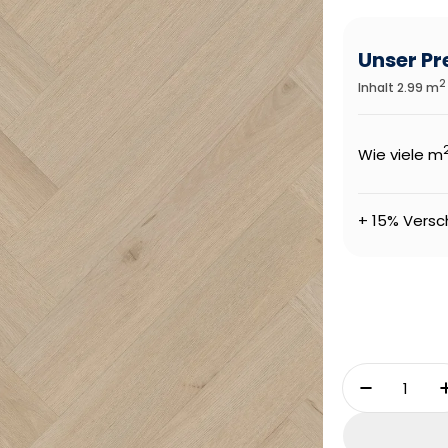
Unser Pr
2
Inhalt 2.99 m
Wie viele m
+ 15% Versc
Menge
Menge Fü