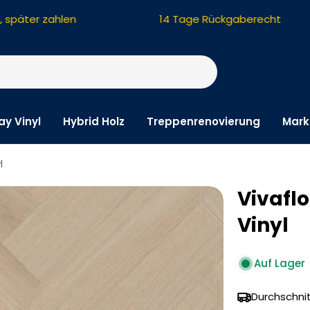
päter zahlen
14 Tage Rückgaberecht
ay Vinyl
Hybrid Holz
Treppenrenovierung
Mark
l
Vivaflo
Vinyl
Auf Lager
Durchschnit