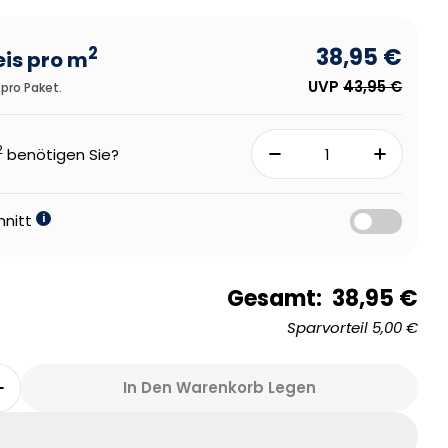
2
38,95 €
eis pro m
UVP
43,95 €
pro Paket.
2
benötigen Sie?
hnitt
i
Gesamt:
38,95 €
Sparvorteil
5,00 €
In Den Warenkorb Legen
r Vivafloors Fischgrät 7210 Klebe-Vinyl Verringe
Menge Für Vivafloors Fischgrät 7210 Klebe-Vinyl